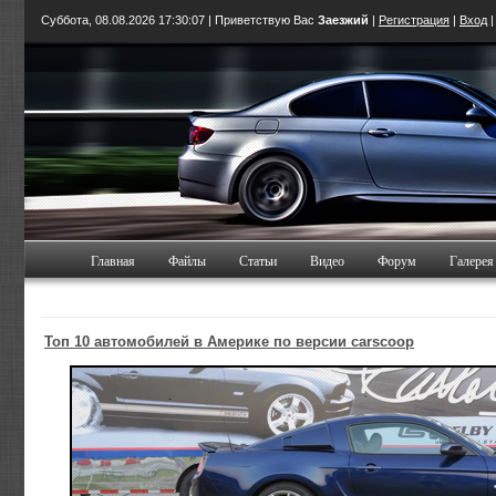
Суббота, 08.08.2026
17:30:08
| Приветствую Вас
Заезжий
|
Регистрация
|
Вход
Главная
Файлы
Статьи
Видео
Форум
Галерея
Топ 10 автомобилей в Америке по версии carscoop