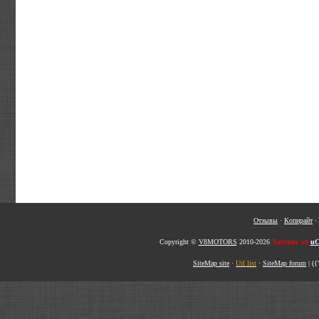
Отзывы
·
Копирайт
·
Copyright ©
V8MOTORS
2010-2026
Хостинг от
uC
SiteMap site
·
Url list
·
SiteMap forum
|
({