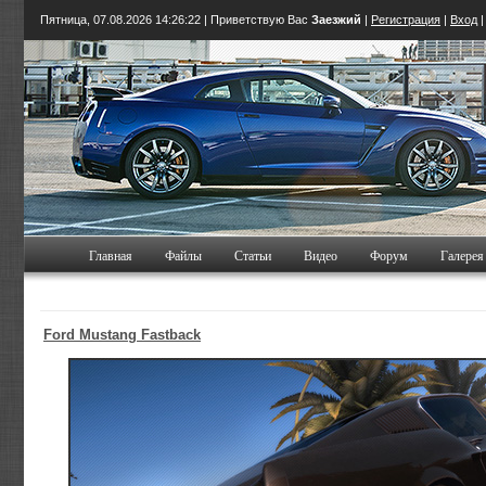
Пятница, 07.08.2026
14:26:22
| Приветствую Вас
Заезжий
|
Регистрация
|
Вход
Главная
Файлы
Статьи
Видео
Форум
Галерея
Ford Mustang Fastback