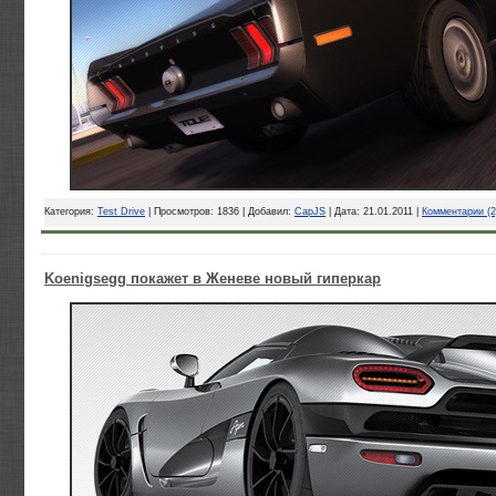
Категория:
Test Drive
| Просмотров: 1836 | Добавил:
CapJS
| Дата:
21.01.2011
|
Комментарии (2
Koenigsegg покажет в Женеве новый гиперкар