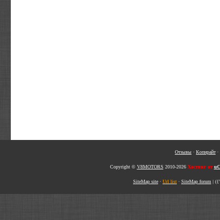
Отзывы
·
Копирайт
·
Copyright ©
V8MOTORS
2010-2026
Хостинг от
uC
SiteMap site
·
Url list
·
SiteMap forum
|
({