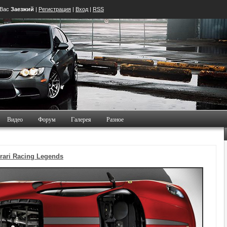
 Вас
Заезжий
|
Регистрация
|
Вход
|
RSS
Видео
Форум
Галерея
Разное
rari Racing Legends