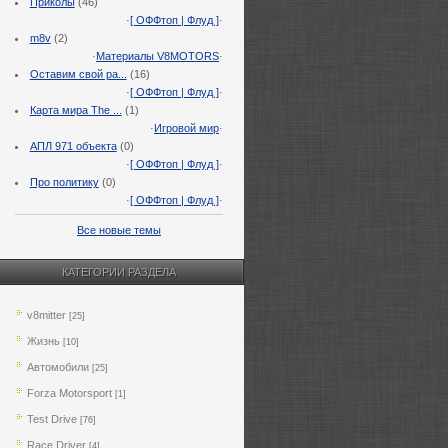
Приколы
(46)
·
[ ОФФтоп | Флуд ]
·
m8v
(2)
·
Материалы V8MOTORS
·
Оставим свой ра...
(16)
·
[ ОФФтоп | Флуд ]
·
Карта мира The ...
(1)
·
Игровой мир
·
АПЛ 971 объекта
(0)
·
[ ОФФтоп | Флуд ]
·
Про политику
(0)
·
[ ОФФтоп | Флуд ]
·
Все новые темы
КАТЕГОРИИ РАЗДЕЛА
v8mitter
[25]
Жизнь
[10]
Автомобили
[25]
Forza Motorsport
[1]
Test Drive
[76]
Race Driver
[4]