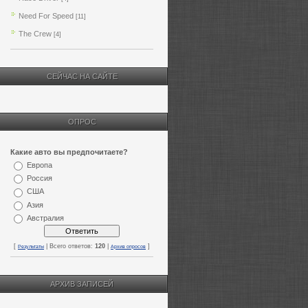
Need For Speed
[11]
The Crew
[4]
СЕЙЧАС НА САЙТЕ
ОПРОС
Какие авто вы предпочитаете?
Европа
Россия
США
Азия
Австралия
[
| Всего ответов:
120
|
]
Результаты
Архив опросов
АРХИВ ЗАПИСЕЙ