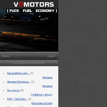
ПОСЛЕДНИЕ НА ФОРУМЕ
Как выбрать над...
(1)
·
Корзина
·
Фатима Евглеска...
(1)
·
Корзина
·
Не уснуть
(6)
·
[ ОФФтоп | Флуд ]
·
FAQ - Test Driv...
(4)
·
Болталка об игре
·