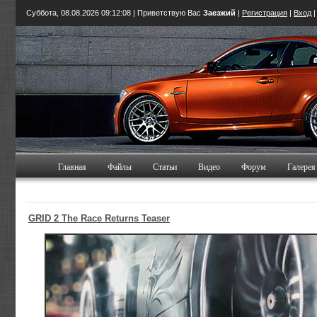
Суббота, 08.08.2026
09:12:09
| Приветствую Вас
Заезжий
|
Регистрация
|
Вход
Главная
Файлы
Статьи
Видео
Форум
Галерея
GRID 2 The Race Returns Teaser