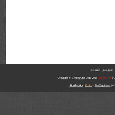
Отзывы
·
Копирайт
·
Copyright ©
V8MOTORS
2010-2026
Хостинг от
uC
SiteMap site
·
Url list
·
SiteMap forum
|
({