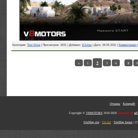
Категория:
Test Drive
| Просмотров: 2631 | Добавил:
DJvitas
| Дата:
26.05.2011
|
Комментарии (
2
«
1
3
4
8
...
Отзывы
·
Копирайт
·
Copyright ©
V8MOTORS
2010-2026
Хостинг от
uC
SiteMap site
·
Url list
·
SiteMap forum
|
({