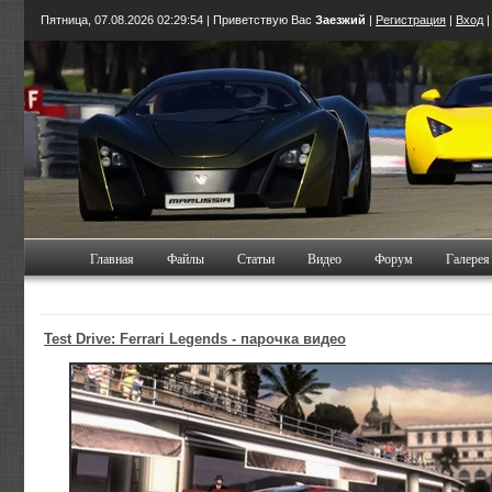
Пятница, 07.08.2026
02:29:55
| Приветствую Вас
Заезжий
|
Регистрация
|
Вход
Главная
Файлы
Статьи
Видео
Форум
Галерея
Test Drive: Ferrari Legends - парочка видео