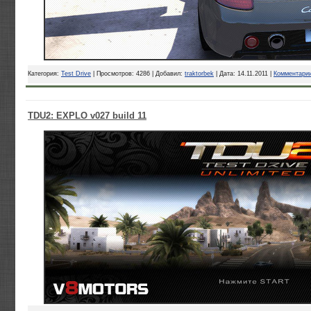
Категория:
Test Drive
| Просмотров: 4286 | Добавил:
traktorbek
| Дата:
14.11.2011
|
Комментарии
TDU2: EXPLO v027 build 11