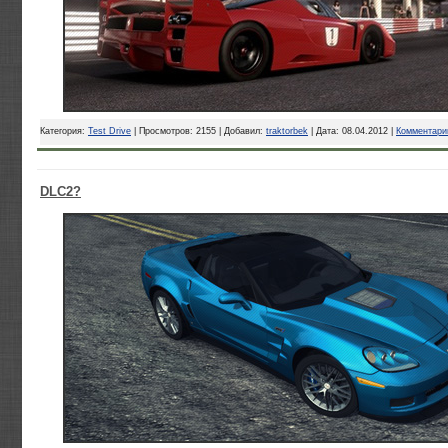
Категория:
Test Drive
| Просмотров: 2155 | Добавил:
traktorbek
| Дата:
08.04.2012
|
Комментарии
DLC2?