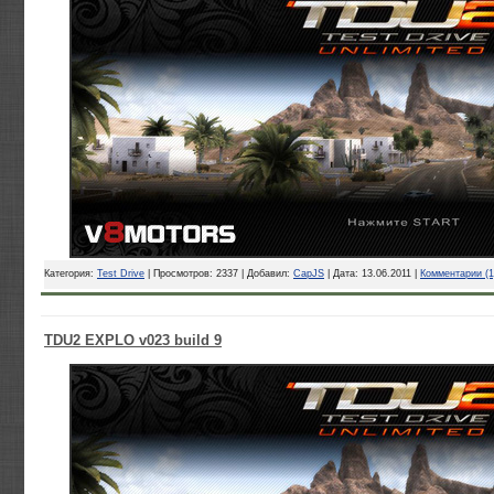
Категория:
Test Drive
| Просмотров: 2337 | Добавил:
CapJS
| Дата:
13.06.2011
|
Комментарии (1
TDU2 EXPLO v023 build 9