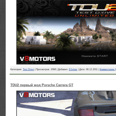
Категория:
Test Drive
| Просмотров: 2068 | Добавил:
DJvitas
| Дата:
08.12.2011
|
Комментарии (
TDU2 первый мод Porsche Carrera GT