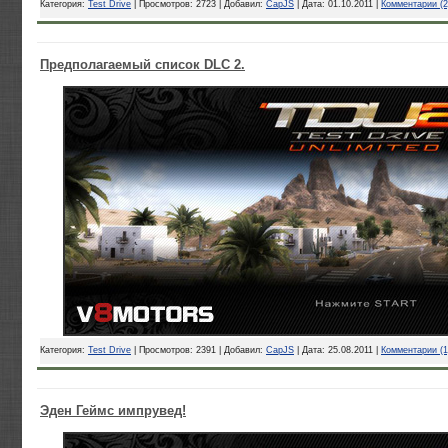
Категория:
Test Drive
| Просмотров: 2723 | Добавил:
CapJS
| Дата:
01.10.2011
|
Комментарии (2
Предполагаемый список DLC 2.
Категория:
Test Drive
| Просмотров: 2391 | Добавил:
CapJS
| Дата:
25.08.2011
|
Комментарии (1
Эден Геймс импрувед!